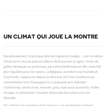
UN CLIMAT QUI JOUE LA MONTRE
Paradoxalement, le principal allié des vignerons belges… c’est ce même
climat qu’on accuse partout ailleurs de bousculer la vigne : moins de
gelées fatidiques au printemps, plus d’ensoleillement en été, maturité
plus régulière pour les raisins. La Belgique, autrefois trop humide et
trop froide, s’approche depuis la décennie 2010 de conditions qui
ressemblaient à la Champagne il y a quarante ans. Résultat :
chardonnay, pinots (noir, meunier, gris), mais aussi auxerrois, müller-
thurgau ou johanniter trouvent désormais leur place sous ces
latitudes.
On cultive ici le paradoxe et la patience. Les rendements restent