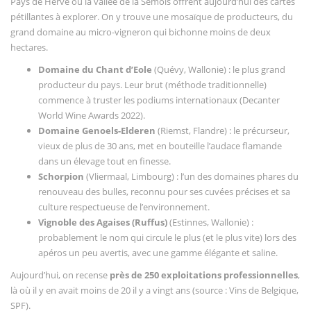
Pays de Herve ou la vallée de la Semois offrent aujourd’hui des cartes
pétillantes à explorer. On y trouve une mosaïque de producteurs, du
grand domaine au micro-vigneron qui bichonne moins de deux
hectares.
Domaine du Chant d’Eole
(Quévy, Wallonie) : le plus grand
producteur du pays. Leur brut (méthode traditionnelle)
commence à truster les podiums internationaux (Decanter
World Wine Awards 2022).
Domaine Genoels-Elderen
(Riemst, Flandre) : le précurseur,
vieux de plus de 30 ans, met en bouteille l’audace flamande
dans un élevage tout en finesse.
Schorpion
(Vliermaal, Limbourg) : l’un des domaines phares du
renouveau des bulles, reconnu pour ses cuvées précises et sa
culture respectueuse de l’environnement.
Vignoble des Agaises (Ruffus)
(Estinnes, Wallonie) :
probablement le nom qui circule le plus (et le plus vite) lors des
apéros un peu avertis, avec une gamme élégante et saline.
Aujourd’hui, on recense
près de 250 exploitations professionnelles
,
là où il y en avait moins de 20 il y a vingt ans (source : Vins de Belgique,
SPF).