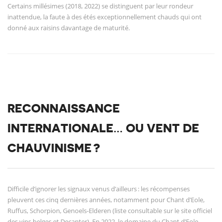
Certains millésimes (2018, 2022) se distinguent par leur rondeur
inattendue, la faute à des étés exceptionnellement chauds qui ont
donné aux raisins davantage de maturité.
RECONNAISSANCE
INTERNATIONALE… OU VENT DE
CHAUVINISME ?
Difficile d’ignorer les signaux venus d’ailleurs : les récompenses
pleuvent ces cinq dernières années, notamment pour Chant d’Eole,
Ruffus, Schorpion, Genoels-Elderen (liste consultable sur le site officiel
des vins belges et Decanter). En 2022, le domaine du Chant d’Eole