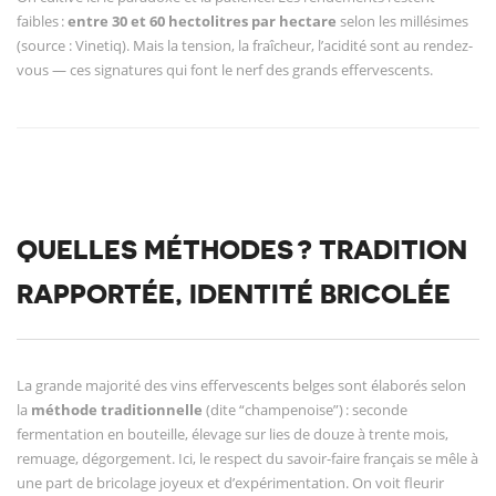
faibles :
entre 30 et 60 hectolitres par hectare
selon les millésimes
(source : Vinetiq). Mais la tension, la fraîcheur, l’acidité sont au rendez-
vous — ces signatures qui font le nerf des grands effervescents.
QUELLES MÉTHODES ? TRADITION
RAPPORTÉE, IDENTITÉ BRICOLÉE
La grande majorité des vins effervescents belges sont élaborés selon
la
méthode traditionnelle
(dite “champenoise”) : seconde
fermentation en bouteille, élevage sur lies de douze à trente mois,
remuage, dégorgement. Ici, le respect du savoir-faire français se mêle à
une part de bricolage joyeux et d’expérimentation. On voit fleurir