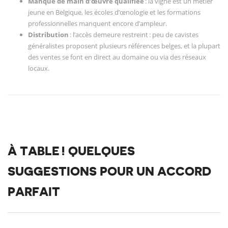
Manque de main d’œuvre qualifiée
: la vigne est un métier
jeune en Belgique, les écoles d’œnologie et les formations
professionnelles manquent encore d’ampleur.
Distribution
: l’accès demeure restreint : peu de cavistes
généralistes proposent plusieurs références belges, et la plupart
des ventes se font en direct au domaine ou via des réseaux
locaux.
À TABLE ! QUELQUES
SUGGESTIONS POUR UN ACCORD
PARFAIT