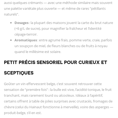
aussi quelques crémants — avec une méthode similaire mais souvent
une palette variétale plus ouverte — et même de rares “pétillants
naturels”.
Dosages
: la plupart des maisons jouent la carte du brut nature
(<6 g/L de sucre), pour magnifier la fraîcheur et l’identité
cépage-terroir.
Aromatiques
: entre agrume frais, pomme verte, craie, parfois
un soupçon de miel, de fleurs blanches ou de fruits à noyau
quand le millésime est solaire.
PETIT PRÉCIS SENSORIEL POUR CURIEUX ET
SCEPTIQUES
Goûter un vin effervescent belge, c’est souvent retrouver cette
sensation de “première fois” : la bulle est vive, l’acidité tonique, le fruit
tranchant, mais rarement lourd ou alcooleux. Idéaux à l’apéritif,
certains offrent à table de jolies surprises avec crustacés, fromages de
chèvre (celui du Hainaut fonctionne à merveille), voire des asperges —
produit-belge, s’il en est.