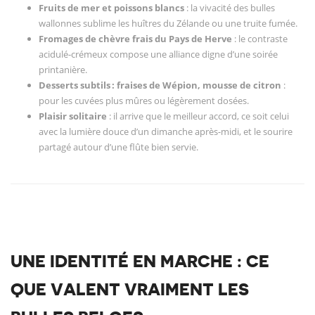
Fruits de mer et poissons blancs
: la vivacité des bulles
wallonnes sublime les huîtres du Zélande ou une truite fumée.
Fromages de chèvre frais du Pays de Herve
: le contraste
acidulé-crémeux compose une alliance digne d’une soirée
printanière.
Desserts subtils : fraises de Wépion, mousse de citron
:
pour les cuvées plus mûres ou légèrement dosées.
Plaisir solitaire
: il arrive que le meilleur accord, ce soit celui
avec la lumière douce d’un dimanche après-midi, et le sourire
partagé autour d’une flûte bien servie.
UNE IDENTITÉ EN MARCHE : CE
QUE VALENT VRAIMENT LES