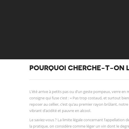
POURQUOI CHERCHE-T-ON LÉ
L’été arrive à petits pas ou d’un geste pompeux, verre en ma
consigne qui fuse c’est : « Pas trop costaud, et surtout bien
reposer au cellier, c’est qu’au premier rayon brûlant, notr
vibrant d’acidité et pauvre en alcool.
Le saviez-vous ? La limite légale concernant l’appellation d
la pratique, on considère comme léger un vin dont le degré