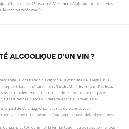
aujourd’hui avec les 13° (source :
Vitisphere
). Voilà pourquoi ces vins
sur la Méditerranée d’août.
TÉ ALCOOLIQUE D’UN VIN ?
endange, la localisation du vignoble, la conduite de la vigne et le
s septentrionales (Alsace, Loire, Savoie, Moselle, nord de l’Italie…),
s raisins accumulent moins de sucre et donc produisent des jus moins
nt, signatures des blancs qui désaltèrent sans jamais lasser.
 le nord de l’Allemagne) sont reines du blanc estival.
e gruner veltliner ou le melon de Bourgogne (muscadet), signent des
ndanger plus tôt, de limiter la fermentation, ou de sélectionner des