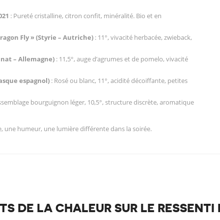
021
: Pureté cristalline, citron confit, minéralité. Bio et en
gon Fly » (Styrie – Autriche)
: 11°, vivacité herbacée, zwieback,
inat – Allemagne)
: 11,5°, auge d’agrumes et de pomelo, vivacité
basque espagnol)
: Rosé ou blanc, 11°, acidité décoiffante, petites
ssemblage bourguignon léger, 10,5°, structure discrète, aromatique
le, une humeur, une lumière différente dans la soirée.
FETS DE LA CHALEUR SUR LE RESSENTI