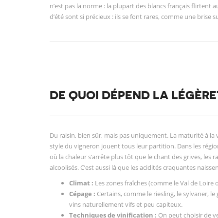
n’est pas la norme : la plupart des blancs français flirtent 
d’été sont si précieux : ils se font rares, comme une brise 
DE QUOI DÉPEND LA LÉGÈRE
Du raisin, bien sûr, mais pas uniquement. La maturité à la v
style du vigneron jouent tous leur partition. Dans les région
où la chaleur s’arrête plus tôt que le chant des grives, le
alcoolisés. C’est aussi là que les acidités craquantes naisse
Climat :
Les zones fraîches (comme le Val de Loire ou
Cépage :
Certains, comme le riesling, le sylvaner, l
vins naturellement vifs et peu capiteux.
Techniques de vinification :
On peut choisir de ve