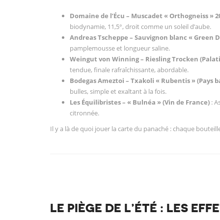
Domaine de l’Écu – Muscadet « Orthogneiss » 2
biodynamie, 11,5°, droit comme un soleil d’aube.
Andreas Tscheppe – Sauvignon blanc « Green Dra
pamplemousse et longueur saline.
Weingut von Winning – Riesling Trocken (Palat
tendue, finale rafraîchissante, abordable.
Bodegas Ameztoi – Txakoli « Rubentis » (Pays 
bulles, simple et exaltant à la fois.
Les Équilibristes – « Bulnéa » (Vin de France)
: A
citronnée.
Il y a là de quoi jouer la carte du panaché : chaque bouteil
LE PIÈGE DE L’ÉTÉ : LES EF