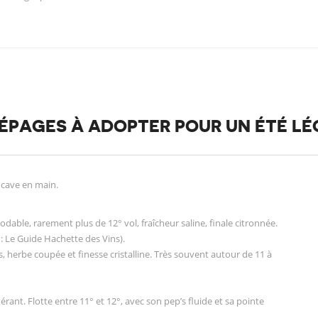
ÉPAGES À ADOPTER POUR UN ÉTÉ LÉ
 cave en main.
dable, rarement plus de 12° vol, fraîcheur saline, finale citronnée.
: Le Guide Hachette des Vins).
, herbe coupée et finesse cristalline. Très souvent autour de 11 à
rant. Flotte entre 11° et 12°, avec son pep’s fluide et sa pointe