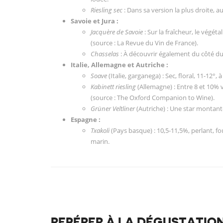
Riesling sec
: Dans sa version la plus droite, a
Savoie et Jura :
Jacquère de Savoie
: Sur la fraîcheur, le végét
(source : La Revue du Vin de France).
Chasselas
: À découvrir également du côté du 
Italie, Allemagne et Autriche :
Soave
(Italie, garganega) : Sec, floral, 11-12°
Kabinett riesling
(Allemagne) : Entre 8 et 10% v
(source : The Oxford Companion to Wine).
Grüner Veltliner
(Autriche) : Une star montant
Espagne :
Txakoli
(Pays basque) : 10,5-11,5%, perlant, f
marin.
REPÉRER À LA DÉGUSTATION