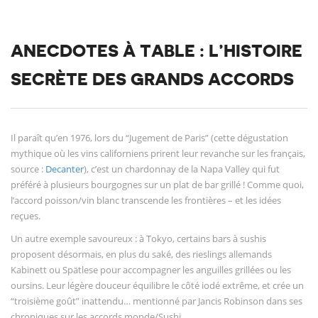
ANECDOTES À TABLE : L’HISTOIRE
SECRÈTE DES GRANDS ACCORDS
Il paraît qu’en 1976, lors du “Jugement de Paris” (cette dégustation
mythique où les vins californiens prirent leur revanche sur les français,
source :
Decanter
), c’est un chardonnay de la Napa Valley qui fut
préféré à plusieurs bourgognes sur un plat de bar grillé ! Comme quoi,
l’accord poisson/vin blanc transcende les frontières – et les idées
reçues.
Un autre exemple savoureux : à Tokyo, certains bars à sushis
proposent désormais, en plus du saké, des rieslings allemands
Kabinett ou Spätlese pour accompagner les anguilles grillées ou les
oursins. Leur légère douceur équilibre le côté iodé extrême, et crée un
“troisième goût” inattendu… mentionné par Jancis Robinson dans ses
chroniques sur les accords monde/Sushi.