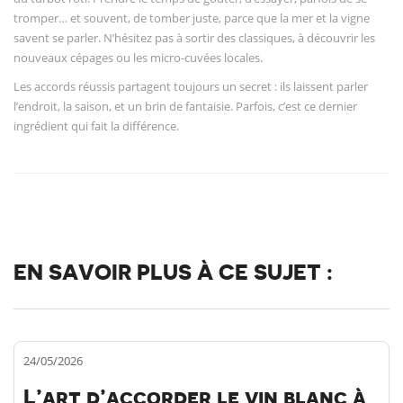
tromper… et souvent, de tomber juste, parce que la mer et la vigne
savent se parler. N’hésitez pas à sortir des classiques, à découvrir les
nouveaux cépages ou les micro-cuvées locales.
Les accords réussis partagent toujours un secret : ils laissent parler
l’endroit, la saison, et un brin de fantaisie. Parfois, c’est ce dernier
ingrédient qui fait la différence.
EN SAVOIR PLUS À CE SUJET :
24/05/2026
L’art d’accorder le vin blanc à