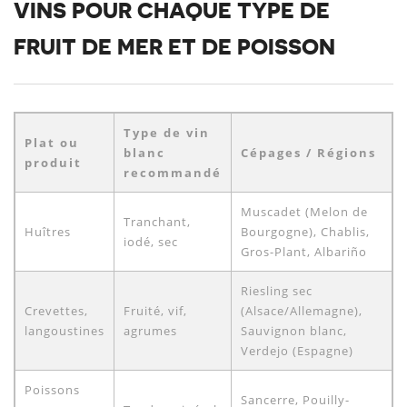
VINS POUR CHAQUE TYPE DE
FRUIT DE MER ET DE POISSON
Type de vin
Plat ou
blanc
Cépages / Régions
produit
recommandé
Muscadet (Melon de
Tranchant,
Huîtres
Bourgogne), Chablis,
iodé, sec
Gros-Plant, Albariño
Riesling sec
Crevettes,
Fruité, vif,
(Alsace/Allemagne),
langoustines
agrumes
Sauvignon blanc,
Verdejo (Espagne)
Poissons
Sancerre, Pouilly-