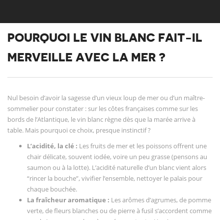
POURQUOI LE VIN BLANC FAIT-IL
MERVEILLE AVEC LA MER ?
Nul besoin d’avoir la sagesse d’un vieux loup de mer ou d’un maître-
sommelier pour constater : sur les côtes françaises comme sur les
bords de l’Atlantique, le vin blanc règne dès que la marée arrive à
table. Mais pourquoi ce choix, presque instinctif ?
L’acidité, la clé :
Les fruits de mer et les poissons offrent une
chair délicate, souvent iodée, voire un peu grasse (pensons au
saumon ou à la lotte). L’acidité naturelle d’un blanc vient alors
“rincer la bouche”, vivifier l’ensemble, nettoyer le palais pour
chaque bouchée.
La fraîcheur aromatique :
Les arômes d’agrumes, de pomme
verte, de fleurs blanches ou de pierre à fusil s’accordent comme