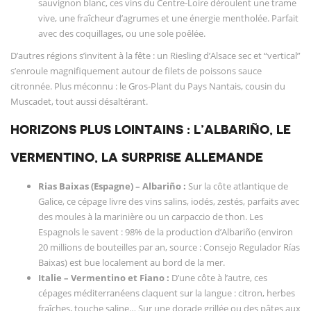
sauvignon blanc, ces vins du Centre-Loire déroulent une trame
vive, une fraîcheur d’agrumes et une énergie mentholée. Parfait
avec des coquillages, ou une sole poêlée.
D’autres régions s’invitent à la fête : un Riesling d’Alsace sec et “vertical”
s’enroule magnifiquement autour de filets de poissons sauce
citronnée. Plus méconnu : le Gros-Plant du Pays Nantais, cousin du
Muscadet, tout aussi désaltérant.
HORIZONS PLUS LOINTAINS : L’ALBARIÑO, LE
VERMENTINO, LA SURPRISE ALLEMANDE
Rias Baixas (Espagne) – Albariño :
Sur la côte atlantique de
Galice, ce cépage livre des vins salins, iodés, zestés, parfaits avec
des moules à la marinière ou un carpaccio de thon. Les
Espagnols le savent : 98% de la production d’Albariño (environ
20 millions de bouteilles par an, source : Consejo Regulador Rías
Baixas) est bue localement au bord de la mer.
Italie – Vermentino et Fiano :
D’une côte à l’autre, ces
cépages méditerranéens claquent sur la langue : citron, herbes
fraîches, touche saline… Sur une dorade grillée ou des pâtes aux