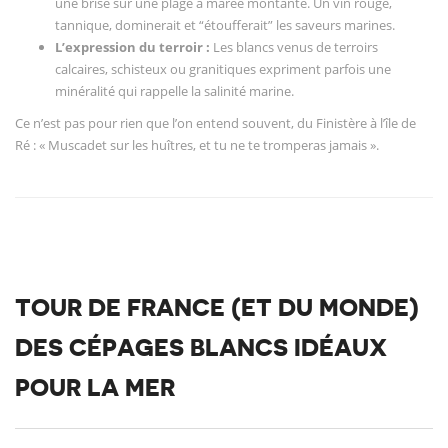
une brise sur une plage à marée montante. Un vin rouge,
tannique, dominerait et “étoufferait” les saveurs marines.
L’expression du terroir :
Les blancs venus de terroirs
calcaires, schisteux ou granitiques expriment parfois une
minéralité qui rappelle la salinité marine.
Ce n’est pas pour rien que l’on entend souvent, du Finistère à l’île de
Ré : « Muscadet sur les huîtres, et tu ne te tromperas jamais ».
TOUR DE FRANCE (ET DU MONDE)
DES CÉPAGES BLANCS IDÉAUX
POUR LA MER