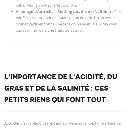
palourdes, le bonheur n’est pas loin.
Allemagne/Autriche – Riesling sec, Grüner Veltliner :
Plus
minéral, avec un trait de poivre ou un éclat de citron vert, le
Grüner Veltliner donne une tension bienvenue aux ceviches,
aux sashimis, ou à une truite au beurre.
L’IMPORTANCE DE L’ACIDITÉ, DU
GRAS ET DE LA SALINITÉ : CES
PETITS RIENS QUI FONT TOUT
Accorder un vin blanc, ce n’est jamais mécanique. C’est une affaire de