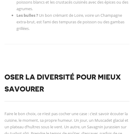
poissons blancs et les crustacés cuisinés avec des épices ou des
agrumes.
Les bulles ?
Un bon crémant de Loire, voire un Champagne
extra-brut, est l’ami des tempuras de poisson ou des gambas
grillées.
OSER LA DIVERSITÉ POUR MIEUX
SAVOURER
Faire le bon choix, ce n’est pas cocher une case : c’est savoir écouter la
cuisine, le moment, sa propre humeur. Un jour, un Muscadet glacial et
un plateau d’huîtres sous le vent. Un autre, un Savagnin jurassien sur
du turbot rôti. Prendre le temps de goûter, d’essayer, parfois de se