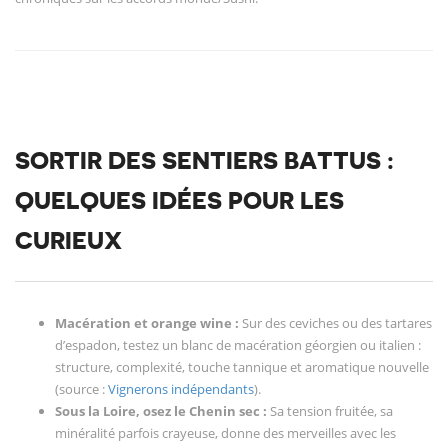
SORTIR DES SENTIERS BATTUS :
QUELQUES IDÉES POUR LES
CURIEUX
Macération et orange wine :
Sur des ceviches ou des tartares
d’espadon, testez un blanc de macération géorgien ou italien :
structure, complexité, touche tannique et aromatique nouvelle
(source :
Vignerons indépendants
).
Sous la Loire, osez le Chenin sec :
Sa tension fruitée, sa
minéralité parfois crayeuse, donne des merveilles avec les