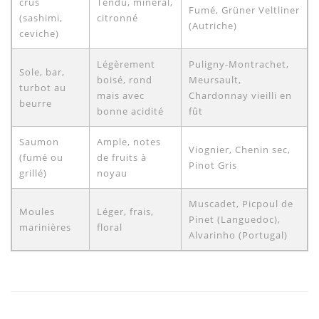
crus
Tendu, minéral,
Fumé, Grüner Veltliner
(sashimi,
citronné
(Autriche)
ceviche)
Légèrement
Puligny-Montrachet,
Sole, bar,
boisé, rond
Meursault,
turbot au
mais avec
Chardonnay vieilli en
beurre
bonne acidité
fût
Saumon
Ample, notes
Viognier, Chenin sec,
(fumé ou
de fruits à
Pinot Gris
grillé)
noyau
Muscadet, Picpoul de
Moules
Léger, frais,
Pinet (Languedoc),
marinières
floral
Alvarinho (Portugal)