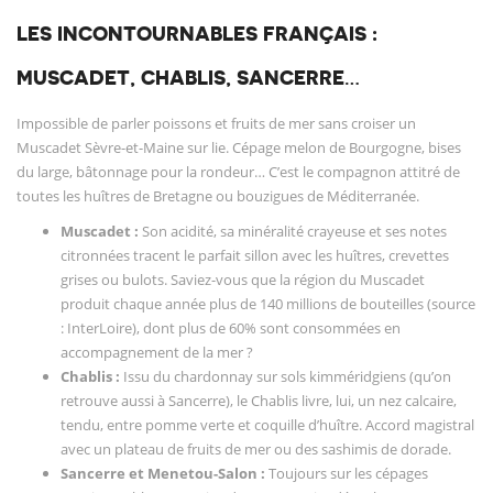
LES INCONTOURNABLES FRANÇAIS :
MUSCADET, CHABLIS, SANCERRE…
Impossible de parler poissons et fruits de mer sans croiser un
Muscadet Sèvre-et-Maine sur lie. Cépage melon de Bourgogne, bises
du large, bâtonnage pour la rondeur… C’est le compagnon attitré de
toutes les huîtres de Bretagne ou bouzigues de Méditerranée.
Muscadet :
Son acidité, sa minéralité crayeuse et ses notes
citronnées tracent le parfait sillon avec les huîtres, crevettes
grises ou bulots. Saviez-vous que la région du Muscadet
produit chaque année plus de 140 millions de bouteilles (source
: InterLoire), dont plus de 60% sont consommées en
accompagnement de la mer ?
Chablis :
Issu du chardonnay sur sols kimméridgiens (qu’on
retrouve aussi à Sancerre), le Chablis livre, lui, un nez calcaire,
tendu, entre pomme verte et coquille d’huître. Accord magistral
avec un plateau de fruits de mer ou des sashimis de dorade.
Sancerre et Menetou-Salon :
Toujours sur les cépages