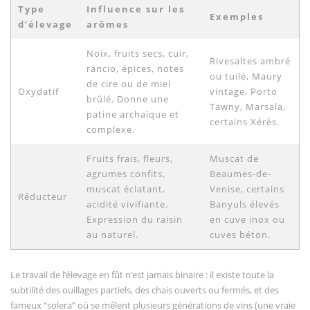
Type
Influence sur les
Exemples
d’élevage
arômes
Noix, fruits secs, cuir,
Rivesaltes ambré
rancio, épices, notes
ou tuilé, Maury
de cire ou de miel
Oxydatif
vintage, Porto
brûlé. Donne une
Tawny, Marsala,
patine archaïque et
certains Xérès.
complexe.
Fruits frais, fleurs,
Muscat de
agrumes confits,
Beaumes-de-
muscat éclatant,
Venise, certains
Réducteur
acidité vivifiante.
Banyuls élevés
Expression du raisin
en cuve inox ou
au naturel.
cuves béton.
Le travail de l’élevage en fût n’est jamais binaire : il existe toute la
subtilité des ouillages partiels, des chais ouverts ou fermés, et des
fameux “solera” où se mêlent plusieurs générations de vins (une vraie