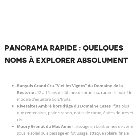
PANORAMA RAPIDE : QUELQUES
NOMS À EXPLORER ABSOLUMENT
Banyuls Grand Cru “Vieilles Vignes” du Domaine de la
Rectorie
: 12 à 15 ans de fût, nez de pruneau, caramel, noix. Un
modèle d’équilibre bois/fruits.
Rivesaltes Ambré hors d’âge du Domaine Cazes
: fûts plus
que centenaires, patine rancio, notes de cacao, épices douces et
cire.
Maury Grenat du Mas Amiel
: élevage en bonbonnes de verre
sous le soleil puis passage en fût usagé, attaque solaire, finale