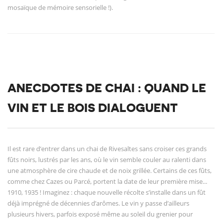
mosaïque de mémoire sensorielle !).
ANECDOTES DE CHAI : QUAND LE
VIN ET LE BOIS DIALOGUENT
Il est rare d’entrer dans un chai de Rivesaltes sans croiser ces grands
fûts noirs, lustrés par les ans, où le vin semble couler au ralenti dans
une atmosphère de cire chaude et de noix grillée. Certains de ces fûts,
comme chez Cazes ou Parcé, portent la date de leur première mise...
1910, 1935 ! Imaginez : chaque nouvelle récolte s’installe dans un fût
déjà imprégné de décennies d’arômes. Le vin y passe d’ailleurs
plusieurs hivers, parfois exposé même au soleil du grenier pour