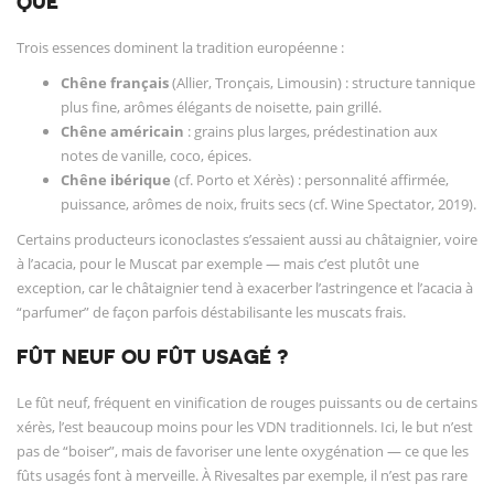
QUE
Trois essences dominent la tradition européenne :
Chêne français
(Allier, Tronçais, Limousin) : structure tannique
plus fine, arômes élégants de noisette, pain grillé.
Chêne américain
: grains plus larges, prédestination aux
notes de vanille, coco, épices.
Chêne ibérique
(cf. Porto et Xérès) : personnalité affirmée,
puissance, arômes de noix, fruits secs (cf. Wine Spectator, 2019).
Certains producteurs iconoclastes s’essaient aussi au châtaignier, voire
à l’acacia, pour le Muscat par exemple — mais c’est plutôt une
exception, car le châtaignier tend à exacerber l’astringence et l’acacia à
“parfumer” de façon parfois déstabilisante les muscats frais.
FÛT NEUF OU FÛT USAGÉ ?
Le fût neuf, fréquent en vinification de rouges puissants ou de certains
xérès, l’est beaucoup moins pour les VDN traditionnels. Ici, le but n’est
pas de “boiser”, mais de favoriser une lente oxygénation — ce que les
fûts usagés font à merveille. À Rivesaltes par exemple, il n’est pas rare