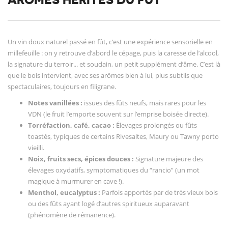
ARÔMES HÉRITÉS DU FÛT
Un vin doux naturel passé en fût, c’est une expérience sensorielle en
millefeuille : on y retrouve d’abord le cépage, puis la caresse de l’alcool,
la signature du terroir... et soudain, un petit supplément d’âme. C’est là
que le bois intervient, avec ses arômes bien à lui, plus subtils que
spectaculaires, toujours en filigrane.
Notes vanillées :
issues des fûts neufs, mais rares pour les
VDN (le fruit l’emporte souvent sur l’emprise boisée directe).
Torréfaction, café, cacao :
Élevages prolongés ou fûts
toastés, typiques de certains Rivesaltes, Maury ou Tawny porto
vieilli.
Noix, fruits secs, épices douces :
Signature majeure des
élevages oxydatifs, symptomatiques du “rancio” (un mot
magique à murmurer en cave !).
Menthol, eucalyptus :
Parfois apportés par de très vieux bois
ou des fûts ayant logé d’autres spiritueux auparavant
(phénomène de rémanence).