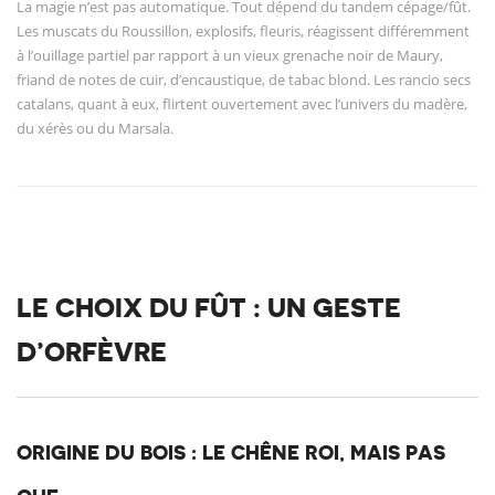
La magie n’est pas automatique. Tout dépend du tandem cépage/fût.
Les muscats du Roussillon, explosifs, fleuris, réagissent différemment
à l’ouillage partiel par rapport à un vieux grenache noir de Maury,
friand de notes de cuir, d’encaustique, de tabac blond. Les rancio secs
catalans, quant à eux, flirtent ouvertement avec l’univers du madère,
du xérès ou du Marsala.
LE CHOIX DU FÛT : UN GESTE
D’ORFÈVRE
ORIGINE DU BOIS : LE CHÊNE ROI, MAIS PAS