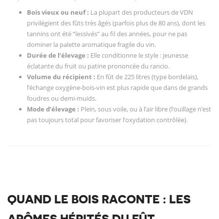
Bois vieux ou neuf :
La plupart des producteurs de VDN
privilégient des fûts très âgés (parfois plus de 80 ans), dont les
tannins ont été “lessivés” au fil des années, pour ne pas
dominer la palette aromatique fragile du vin.
Durée de l’élevage :
Elle conditionne le style : jeunesse
éclatante du fruit ou patine prononcée du rancio.
Volume du récipient :
En fût de 225 litres (type bordelais),
l’échange oxygène-bois-vin est plus rapide que dans de grands
foudres ou demi-muids.
Mode d’élevage :
Plein, sous voile, ou à l’air libre (l’ouillage n’est
pas toujours total pour favoriser l’oxydation contrôlée).
QUAND LE BOIS RACONTE : LES