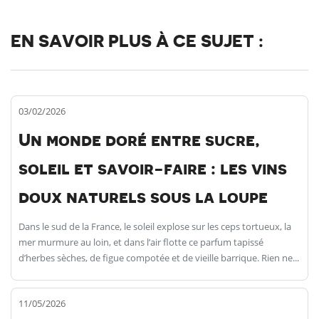
EN SAVOIR PLUS À CE SUJET :
03/02/2026
Un monde doré entre sucre,
soleil et savoir-faire : les vins
doux naturels sous la loupe
Dans le sud de la France, le soleil explose sur les ceps tortueux, la
mer murmure au loin, et dans l’air flotte ce parfum tapissé
d’herbes sèches, de figue compotée et de vieille barrique. Rien ne...
11/05/2026