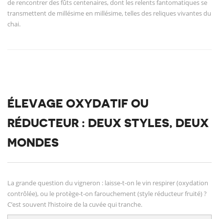
de rencontrer des fûts centenaires, dont les relents fantomatiques se
transmettent de millésime en millésime, telles des reliques vivantes du
chai.
ÉLEVAGE OXYDATIF OU
RÉDUCTEUR : DEUX STYLES, DEUX
MONDES
La grande question du vigneron : laisse-t-on le vin respirer (oxydation
contrôlée), ou le protège-t-on farouchement (style réducteur fruité) ?
C’est souvent l’histoire de la cuvée qui tranche.