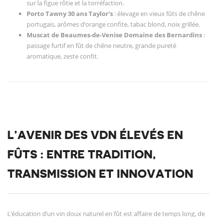
sur la figue rôtie et la torréfaction.
Porto Tawny 30 ans Taylor’s
: élevage en vieux fûts de chêne
portugais, arômes d’orange confite, tabac blond, noix grillée.
Muscat de Beaumes-de-Venise Domaine des Bernardins
:
passage furtif en fût de chêne neutre, grande pureté
aromatique, zeste confit.
L’AVENIR DES VDN ÉLEVÉS EN
FÛTS : ENTRE TRADITION,
TRANSMISSION ET INNOVATION
L’éducation d’un vin doux naturel en fût est affaire de temps long, de