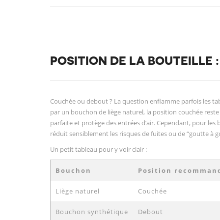
POSITION DE LA BOUTEILLE 
Couchée ou debout ? La question enflamme parfois les tablée
par un bouchon de liège naturel, la position couchée reste
parfaite et protège des entrées d’air. Cependant, pour les 
réduit sensiblement les risques de fuites ou de “goutte à g
Un petit tableau pour y voir clair :
Bouchon
Position recomman
Liège naturel
Couchée
Bouchon synthétique
Debout