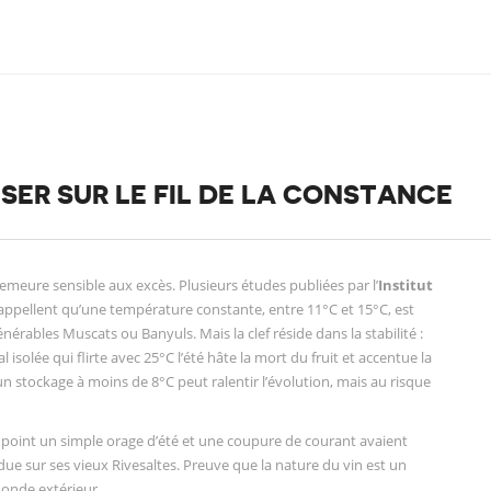
SER SUR LE FIL DE LA CONSTANCE
demeure sensible aux excès. Plusieurs études publiées par l’
Institut
ppellent qu’une température constante, entre 11°C et 15°C, est
érables Muscats ou Banyuls. Mais la clef réside dans la stabilité :
solée qui flirte avec 25°C l’été hâte la mort du fruit et accentue la
un stockage à moins de 8°C peut ralentir l’évolution, mais au risque
 point un simple orage d’été et une coupure de courant avaient
ndue sur ses vieux Rivesaltes. Preuve que la nature du vin est un
monde extérieur.