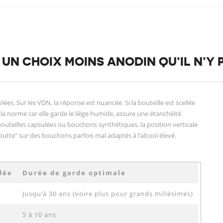
: UN CHOIX MOINS ANODIN QU’IL N’Y 
s. Sur les VDN, la réponse est nuancée. Si la bouteille est scellée
 la norme car elle garde le liège humide, assure une étanchéité
bouteilles capsulées ou bouchons synthétiques, la position verticale
outte” sur des bouchons parfois mal adaptés à l’alcool élevé.
dée
Durée de garde optimale
Jusqu’à 30 ans (voire plus pour grands millésimes)
5 à 10 ans