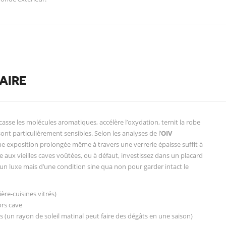
AIRE
asse les molécules aromatiques, accélère l’oxydation, ternit la robe
ont particulièrement sensibles. Selon les analyses de l’
OIV
ne exposition prolongée même à travers une verrerie épaisse suffit à
e aux vieilles caves voûtées, ou à défaut, investissez dans un placard
d’un luxe mais d’une condition sine qua non pour garder intact le
ière-cuisines vitrés)
ors cave
 (un rayon de soleil matinal peut faire des dégâts en une saison)