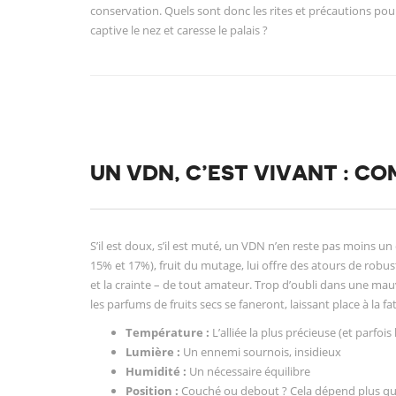
conservation. Quels sont donc les rites et précautions po
captive le nez et caresse le palais ?
UN VDN, C’EST VIVANT : C
S’il est doux, s’il est muté, un VDN n’en reste pas moins u
15% et 17%), fruit du mutage, lui offre des atours de robus
et la crainte – de tout amateur. Trop d’oubli dans une mauva
les parfums de fruits secs se faneront, laissant place à la
Température :
L’alliée la plus précieuse (et parfois
Lumière :
Un ennemi sournois, insidieux
Humidité :
Un nécessaire équilibre
Position :
Couché ou debout ? Cela dépend plus qu’