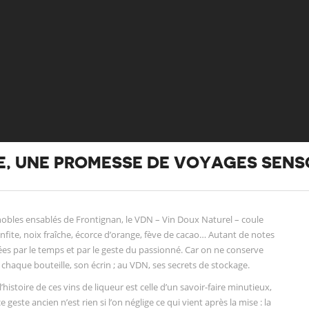
E, UNE PROMESSE DE VOYAGES SENS
obles ensablés de Frontignan, le VDN – Vin Doux Naturel – coule
nfite, noix fraîche, écorce d’orange, fève de cacao… Autant de notes
ées par le temps et par le geste du passionné. Car on ne conserve
haque bouteille, son écrin ; au VDN, ses secrets de stockage.
istoire de ces vins de liqueur est celle d’un savoir-faire minutieux,
 geste ancien n’est rien si l’on néglige ce qui vient après la mise : la