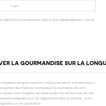
5 ans
 le dépôt lors d’une remise en cave ou d’un déménagement : il porte
RVER LA GOURMANDISE SUR LA LONG
troisième) vie après ouverture. Grâce à son alcool, il résiste mieux à
ts gardent leur fraîcheur aromatique 3 à 4 semaines s’ils sont
e contact avec l’oxygène, qui déverrouille très vite les notes de noix,
uvent être adaptées pour des dégustations dans la semaine ; sinon,
frigérateur ou en cave fraîche.