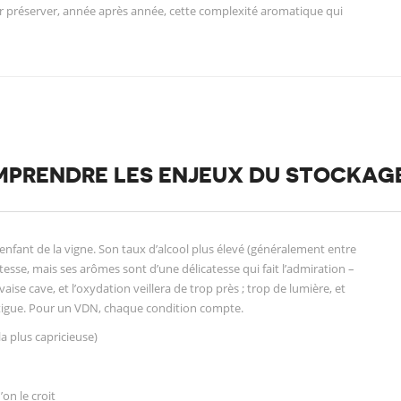
ur préserver, année après année, cette complexité aromatique qui
OMPRENDRE LES ENJEUX DU STOCKAG
n enfant de la vigne. Son taux d’alcool plus élevé (généralement entre
tesse, mais ses arômes sont d’une délicatesse qui fait l’admiration –
ise cave, et l’oxydation veillera de trop près ; trop de lumière, et
 fatigue. Pour un VDN, chaque condition compte.
 la plus capricieuse)
on le croit