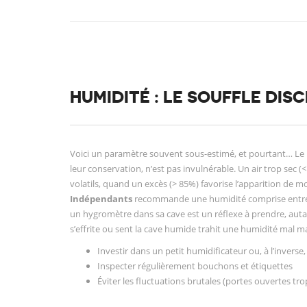
HUMIDITÉ : LE SOUFFLE DIS
Voici un paramètre souvent sous-estimé, et pourtant… Le b
leur conservation, n’est pas invulnérable. Un air trop sec (<
volatils, quand un excès (> 85%) favorise l’apparition de 
Indépendants
recommande une humidité comprise entre 7
un hygromètre dans sa cave est un réflexe à prendre, auta
s’effrite ou sent la cave humide trahit une humidité mal ma
Investir dans un petit humidificateur ou, à l’inverse
Inspecter régulièrement bouchons et étiquettes
Éviter les fluctuations brutales (portes ouvertes tr