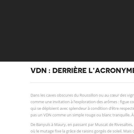
VDN : DERRIÈRE L’ACRONYM
Dans les caves obscures du Roussillon ou au cœur des vign
comme une invitation à l’exploration des arômes : figue co
qui se déploient avec splendeur à condition d’être respect
pas un VDN comme un simple rouge ou blanc tranquille. À c
De Banyuls à Maury, en passant par Muscat de Rivesaltes, l’h
où le mutage fixe la grâce de raisins gorgés de soleil. Mais ce