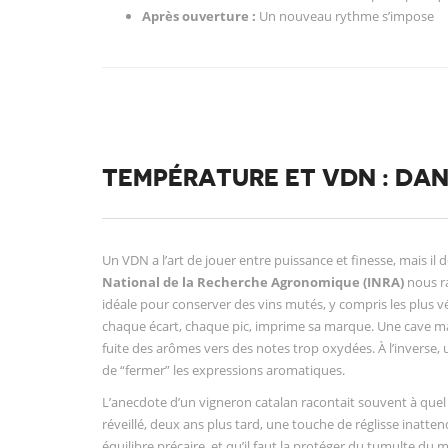
Après ouverture :
Un nouveau rythme s’impose
TEMPÉRATURE ET VDN : DAN
Un VDN a l’art de jouer entre puissance et finesse, mais il 
National de la Recherche Agronomique (INRA)
nous ra
idéale pour conserver des vins mutés, y compris les plus vén
chaque écart, chaque pic, imprime sa marque. Une cave mal i
fuite des arômes vers des notes trop oxydées. À l’inverse, 
de “fermer” les expressions aromatiques.
L’anecdote d’un vigneron catalan racontait souvent à quel
réveillé, deux ans plus tard, une touche de réglisse inatte
équilibre précaire, et qu’il faut la protéger du tumulte du 