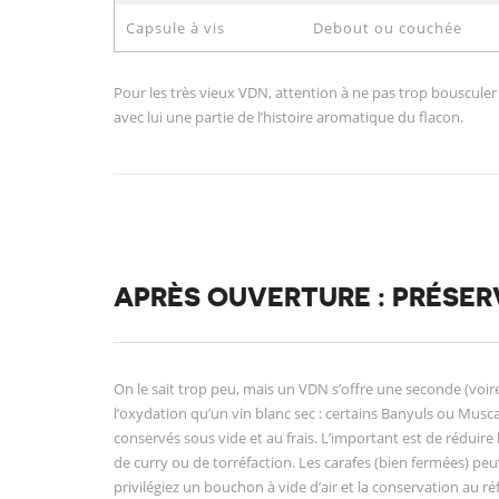
Capsule à vis
Debout ou couchée
Pour les très vieux VDN, attention à ne pas trop bousculer
avec lui une partie de l’histoire aromatique du flacon.
APRÈS OUVERTURE : PRÉSE
On le sait trop peu, mais un VDN s’offre une seconde (voire 
l’oxydation qu’un vin blanc sec : certains Banyuls ou Musca
conservés sous vide et au frais. L’important est de réduire l
de curry ou de torréfaction. Les carafes (bien fermées) pe
privilégiez un bouchon à vide d’air et la conservation au ré