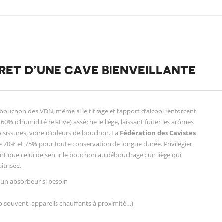
CRET D’UNE CAVE BIENVEILLANTE
ouchon des VDN, même si le titrage et l’apport d’alcool renforcent
 60% d’humidité relative) assèche le liège, laissant fuiter les arômes
moisissures, voire d’odeurs de bouchon. La
Fédération des Cavistes
0% et 75% pour toute conservation de longue durée. Privilégier
nt que celui de sentir le bouchon au débouchage : un liège qui
îtrisée.
, un absorbeur si besoin
op souvent, appareils chauffants à proximité…)