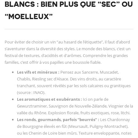
BLANCS : BIEN PLUS QUE “SEC” OU
“MOELLEUX”
Pour éviter de choisir un vin “au hasard de l’étiquette”, il faut d’abord
s’aventurer dans la diversité des styles. Le monde des blancs, c’est un
festival de textures, d’acidités et d'arômes. Comprendre les grandes
familles, c’est offrir à vos papilles une boussole fiable.
Les vifs et minéraux :
Pensez aux Sancerre, Muscadet,
Chablis, Riesling sec d’Alsace. Des vins droits, au caractère
tranchant, souvent révélés par les sols calcaires ou granitiques
(source : INAO).
Les aromatiques et exubérants :
Ici on parle de
Gewurztraminer, Sauvignon de Nouvelle-Zélande, Viognier de la
vallée du Rhône. Explosion florale, fruits exotiques, rose, litchi.
Les ronds, gourmands, parfois “beurrés” :
Les Chardonnay
de Bourgogne élevés en fût (Meursault, Puligny-Montrachet),
ou les Chenin de Loire bien mûrs. Texture enveloppante, notes