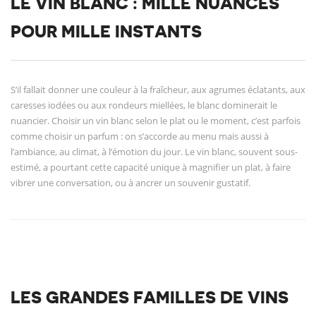
LE VIN BLANC : MILLE NUANCES
POUR MILLE INSTANTS
S’il fallait donner une couleur à la fraîcheur, aux agrumes éclatants, aux
caresses iodées ou aux rondeurs miellées, le blanc dominerait le
nuancier. Choisir un vin blanc selon le plat ou le moment, c’est parfois
comme choisir un parfum : on s’accorde au menu mais aussi à
l’ambiance, au climat, à l’émotion du jour. Le vin blanc, souvent sous-
estimé, a pourtant cette capacité unique à magnifier un plat, à faire
vibrer une conversation, ou à ancrer un souvenir gustatif.
LES GRANDES FAMILLES DE VINS