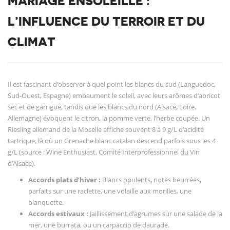
MARIAGE ENSOLEILLÉ :
L’INFLUENCE DU TERROIR ET DU
CLIMAT
Il est fascinant d’observer à quel point les blancs du sud (Languedoc,
Sud-Ouest, Espagne) embaument le soleil, avec leurs arômes d’abricot
sec et de garrigue, tandis que les blancs du nord (Alsace, Loire,
Allemagne) évoquent le citron, la pomme verte, l’herbe coupée. Un
Riesling allemand de la Moselle affiche souvent 8 à 9 g/L d’acidité
tartrique, là où un Grenache blanc catalan descend parfois sous les 4
g/L (source : Wine Enthusiast, Comité Interprofessionnel du Vin
d’Alsace).
Accords plats d’hiver :
Blancs opulents, notes beurrées,
parfaits sur une raclette, une volaille aux morilles, une
blanquette.
Accords estivaux :
Jaillissement d’agrumes sur une salade de la
mer, une burrata, ou un carpaccio de daurade.