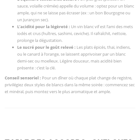
sauce, volaille crémée) appelle du volume : optez pour un blanc
ample, qui ne se laisse pas écraser (ex : un bon Bourgogne ou
un Jurançon sec).
L’acidité pour la légèreté :
Un vin blanc vif est l’ami des mets
iodés et crus (huîtres, sashimi, ceviche). Il rafraîchit, nettoie,
prolonge la dégustation.
Le sucré pour le goût relevé :
Les plats épicés, thaï, indiens,
ou le canard à l’orange, se laissent apprivoiser par un blanc
demi-sec ou moelleux. Légère douceur, mais acidité bien
présente : c’est la clé.
Conseil sensoriel :
Pour un dîner où chaque plat change de registre,
privilégiez deux styles de blancs dans la même soirée : commencez sec
et minéral, puis montez vers le plus aromatique et ample.