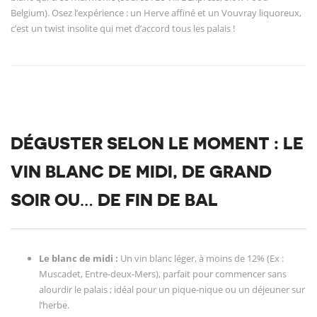
Belgium). Osez l’expérience : un Herve affiné et un Vouvray liquoreux,
c’est un twist insolite qui met d’accord tous les palais !
DÉGUSTER SELON LE MOMENT : LE
VIN BLANC DE MIDI, DE GRAND
SOIR OU… DE FIN DE BAL
Le blanc de midi :
Un vin blanc léger, à moins de 12% (Ex :
Muscadet, Entre-deux-Mers), parfait pour commencer sans
alourdir le palais ; idéal pour un pique-nique ou un déjeuner sur
l’herbe.