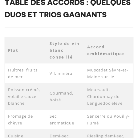
TABLE DES ACCORDS : QUELQUES
DUOS ET TRIOS GAGNANTS
Style de vin
Accord
Plat
blanc
emblématique
conseillé
Huîtres, fruits
Muscadet Sèvre-et-
Vif, minéral
de mer
Maine sur lie
Poisson crémé,
Meursault,
Gourmand,
volaille sauce
Chardonnay du
boisé
blanche
Languedoc élevé
Fromage de
Sec,
Sancerre ou Pouilly-
chèvre
aromatique
Fumé
Cuisine
Demi-sec,
Riesling demi-sec,