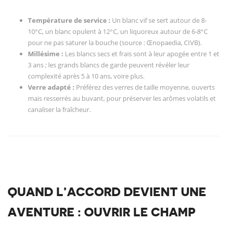
Température de service :
Un blanc vif se sert autour de 8-
10°C, un blanc opulent à 12°C, un liquoreux autour de 6-8°C
pour ne pas saturer la bouche (source : Œnopaedia, CIVB).
Millésime :
Les blancs secs et frais sont à leur apogée entre 1 et
3 ans ; les grands blancs de garde peuvent révéler leur
complexité après 5 à 10 ans, voire plus.
Verre adapté :
Préférez des verres de taille moyenne, ouverts
mais resserrés au buvant, pour préserver les arômes volatils et
canaliser la fraîcheur.
QUAND L’ACCORD DEVIENT UNE
AVENTURE : OUVRIR LE CHAMP