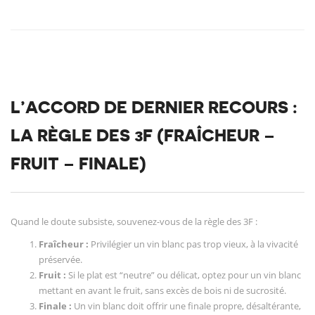
L’ACCORD DE DERNIER RECOURS :
LA RÈGLE DES 3F (FRAÎCHEUR –
FRUIT – FINALE)
Quand le doute subsiste, souvenez-vous de la règle des 3F :
Fraîcheur :
Privilégier un vin blanc pas trop vieux, à la vivacité
préservée.
Fruit :
Si le plat est “neutre” ou délicat, optez pour un vin blanc
mettant en avant le fruit, sans excès de bois ni de sucrosité.
Finale :
Un vin blanc doit offrir une finale propre, désaltérante,