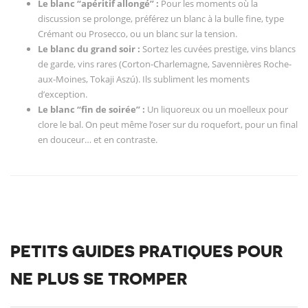
Le blanc “apéritif allongé” :
Pour les moments où la
discussion se prolonge, préférez un blanc à la bulle fine, type
Crémant ou Prosecco, ou un blanc sur la tension.
Le blanc du grand soir :
Sortez les cuvées prestige, vins blancs
de garde, vins rares (Corton-Charlemagne, Savennières Roche-
aux-Moines, Tokaji Aszú). Ils subliment les moments
d’exception.
Le blanc “fin de soirée” :
Un liquoreux ou un moelleux pour
clore le bal. On peut même l’oser sur du roquefort, pour un final
en douceur… et en contraste.
PETITS GUIDES PRATIQUES POUR
NE PLUS SE TROMPER