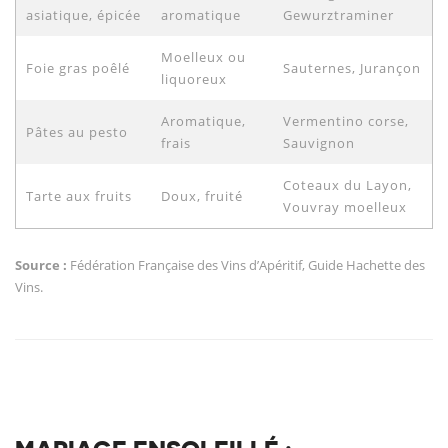
asiatique, épicée
aromatique
Gewurztraminer
Moelleux ou
Foie gras poêlé
Sauternes, Jurançon
liquoreux
Aromatique,
Vermentino corse,
Pâtes au pesto
frais
Sauvignon
Coteaux du Layon,
Tarte aux fruits
Doux, fruité
Vouvray moelleux
Source :
Fédération Française des Vins d’Apéritif, Guide Hachette des
Vins.