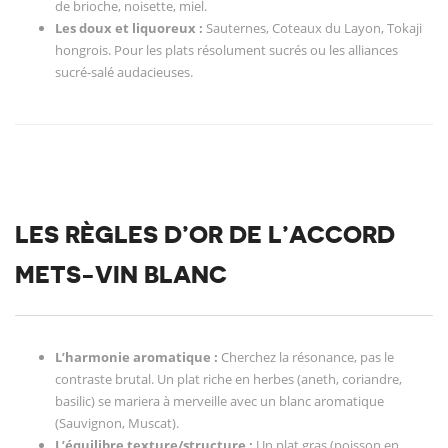
de brioche, noisette, miel.
Les doux et liquoreux :
Sauternes, Coteaux du Layon, Tokaji
hongrois. Pour les plats résolument sucrés ou les alliances
sucré-salé audacieuses.
LES RÈGLES D’OR DE L’ACCORD
METS-VIN BLANC
L’harmonie aromatique :
Cherchez la résonance, pas le
contraste brutal. Un plat riche en herbes (aneth, coriandre,
basilic) se mariera à merveille avec un blanc aromatique
(Sauvignon, Muscat).
L’équilibre texture/structure :
Un plat gras (poisson en