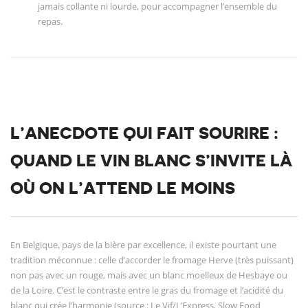
jamais collante ni lourde, pour accompagner l’ensemble du
repas.
L’ANECDOTE QUI FAIT SOURIRE :
QUAND LE VIN BLANC S’INVITE LÀ
OÙ ON L’ATTEND LE MOINS
En Belgique, pays de la bière par excellence, il existe pourtant une
tradition méconnue : celle d’accorder le fromage Herve (très puissant)
non pas avec un rouge, mais avec un blanc moelleux de Hesbaye ou
de la Loire. C’est le contraste entre le gras du fromage et l’acidité du
blanc qui crée l’harmonie (source : Le Vif/L’Express, Slow Food