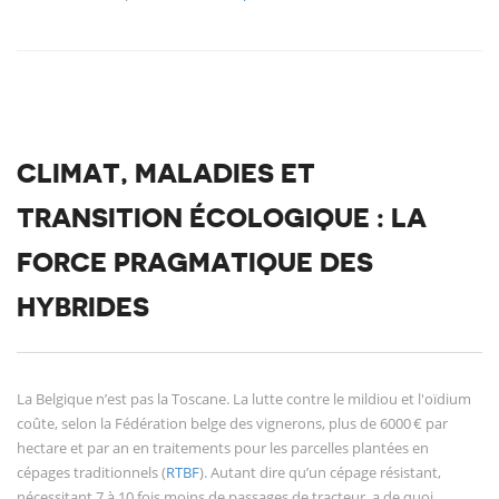
CLIMAT, MALADIES ET
TRANSITION ÉCOLOGIQUE : LA
FORCE PRAGMATIQUE DES
HYBRIDES
La Belgique n’est pas la Toscane. La lutte contre le mildiou et l'oïdium
coûte, selon la Fédération belge des vignerons, plus de 6000 € par
hectare et par an en traitements pour les parcelles plantées en
cépages traditionnels (
RTBF
). Autant dire qu’un cépage résistant,
nécessitant 7 à 10 fois moins de passages de tracteur, a de quoi