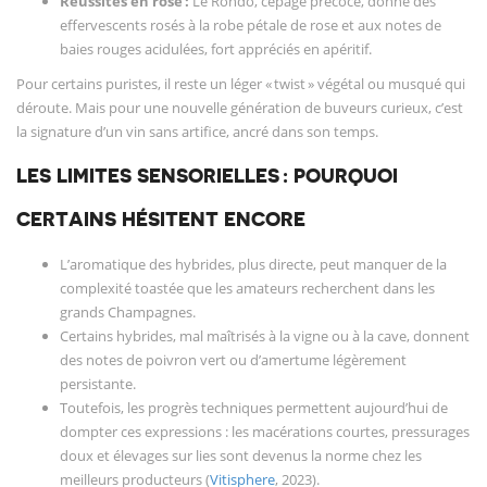
Réussites en rosé :
Le Rondo, cépage précoce, donne des
effervescents rosés à la robe pétale de rose et aux notes de
baies rouges acidulées, fort appréciés en apéritif.
Pour certains puristes, il reste un léger « twist » végétal ou musqué qui
déroute. Mais pour une nouvelle génération de buveurs curieux, c’est
la signature d’un vin sans artifice, ancré dans son temps.
LES LIMITES SENSORIELLES : POURQUOI
CERTAINS HÉSITENT ENCORE
L’aromatique des hybrides, plus directe, peut manquer de la
complexité toastée que les amateurs recherchent dans les
grands Champagnes.
Certains hybrides, mal maîtrisés à la vigne ou à la cave, donnent
des notes de poivron vert ou d’amertume légèrement
persistante.
Toutefois, les progrès techniques permettent aujourd’hui de
dompter ces expressions : les macérations courtes, pressurages
doux et élevages sur lies sont devenus la norme chez les
meilleurs producteurs (
Vitisphere
, 2023).