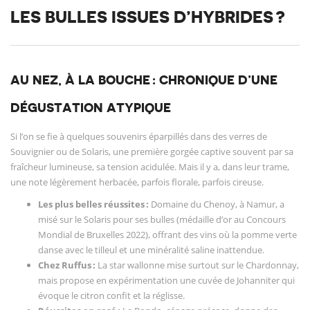
LES BULLES ISSUES D’HYBRIDES ?
AU NEZ, À LA BOUCHE : CHRONIQUE D’UNE
DÉGUSTATION ATYPIQUE
Si l’on se fie à quelques souvenirs éparpillés dans des verres de
Souvignier ou de Solaris, une première gorgée captive souvent par sa
fraîcheur lumineuse, sa tension acidulée. Mais il y a, dans leur trame,
une note légèrement herbacée, parfois florale, parfois cireuse.
Les plus belles réussites :
Domaine du Chenoy, à Namur, a
misé sur le Solaris pour ses bulles (médaille d’or au Concours
Mondial de Bruxelles 2022), offrant des vins où la pomme verte
danse avec le tilleul et une minéralité saline inattendue.
Chez Ruffus :
La star wallonne mise surtout sur le Chardonnay,
mais propose en expérimentation une cuvée de Johanniter qui
évoque le citron confit et la réglisse.