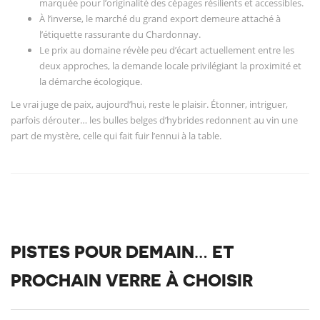
marquée pour l’originalité des cépages résilients et accessibles.
À l’inverse, le marché du grand export demeure attaché à
l’étiquette rassurante du Chardonnay.
Le prix au domaine révèle peu d’écart actuellement entre les
deux approches, la demande locale privilégiant la proximité et
la démarche écologique.
Le vrai juge de paix, aujourd’hui, reste le plaisir. Étonner, intriguer,
parfois dérouter… les bulles belges d’hybrides redonnent au vin une
part de mystère, celle qui fait fuir l’ennui à la table.
PISTES POUR DEMAIN… ET
PROCHAIN VERRE À CHOISIR