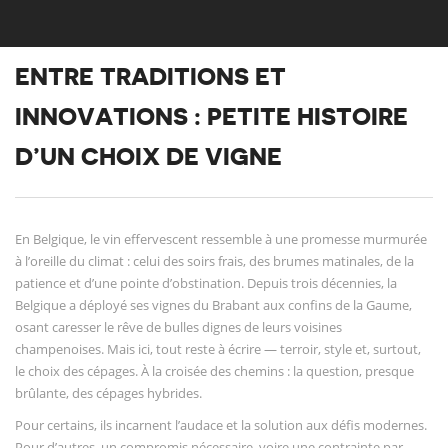
ENTRE TRADITIONS ET
INNOVATIONS : PETITE HISTOIRE
D’UN CHOIX DE VIGNE
En Belgique, le vin effervescent ressemble à une promesse murmurée
à l’oreille du climat : celui des soirs frais, des brumes matinales, de la
patience et d’une pointe d’obstination. Depuis trois décennies, la
Belgique a déployé ses vignes du Brabant aux confins de la Gaume,
osant caresser le rêve de bulles dignes de leurs voisines
champenoises. Mais ici, tout reste à écrire — terroir, style et, surtout,
le choix des cépages. À la croisée des chemins : la question, presque
brûlante, des cépages hybrides.
Pour certains, ils incarnent l’audace et la solution aux défis modernes.
Pour d’autres, un compromis nécessaire, voire une contrainte par