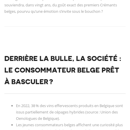
souviendra, dans vingt ans, du goût exact des premiers Crémants
belges, pourvu qu’une émotion s’invite sous le bouchon ?
DERRIÈRE LA BULLE, LA SOCIÉTÉ :
LE CONSOMMATEUR BELGE PRÊT
À BASCULER ?
En 2022, 38 % des vins effervescents produits en Belgique sont
issus partiellement de cépages hybrides (source : Union des
Oenologues de Belgique).
Les jeunes consommateurs belges affichent une curiosité plus