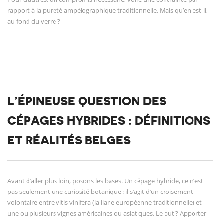
rapport à la pureté ampélographique traditionnelle. Mais qu’en est-il,
au fond du verre ?
L’ÉPINEUSE QUESTION DES
CÉPAGES HYBRIDES : DÉFINITIONS
ET RÉALITÉS BELGES
Avant d’aller plus loin, posons les bases. Un cépage hybride, ce n’est
pas seulement une curiosité botanique : il s’agit d’un croisement
volontaire entre vitis vinifera (la liane européenne traditionnelle) et
une ou plusieurs vignes américaines ou asiatiques. Le but ? Apporter