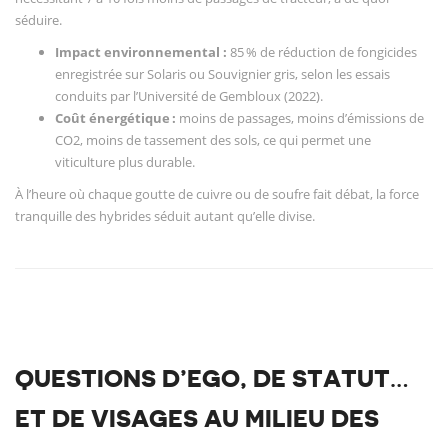
séduire.
Impact environnemental :
85 % de réduction de fongicides
enregistrée sur Solaris ou Souvignier gris, selon les essais
conduits par l’Université de Gembloux (2022).
Coût énergétique :
moins de passages, moins d’émissions de
CO2, moins de tassement des sols, ce qui permet une
viticulture plus durable.
À l’heure où chaque goutte de cuivre ou de soufre fait débat, la force
tranquille des hybrides séduit autant qu’elle divise.
QUESTIONS D’EGO, DE STATUT…
ET DE VISAGES AU MILIEU DES