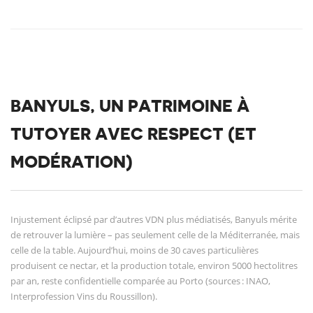
BANYULS, UN PATRIMOINE À
TUTOYER AVEC RESPECT (ET
MODÉRATION)
Injustement éclipsé par d’autres VDN plus médiatisés, Banyuls mérite
de retrouver la lumière – pas seulement celle de la Méditerranée, mais
celle de la table. Aujourd’hui, moins de 30 caves particulières
produisent ce nectar, et la production totale, environ 5000 hectolitres
par an, reste confidentielle comparée au Porto (sources : INAO,
Interprofession Vins du Roussillon).