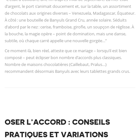
d’argent, le port s’animait doucement et, sur la table, un assortiment
de chocolats aux origines diverses – Venezuela, Madagascar, Équateur.
À côté : une bouteille de Banyuls Grand Cru, année solaire. Séduits
d’abord par le nez : cerise, framboise, girofle, un soupçon de réglisse. À
la bouche, la magie opère – point de domination, mais une danse,
subtile, où chaque carré appelle une nouvelle gorgée…”
Ce moment-là, bien réel, atteste que ce mariage – lorsqu’il est bien
composé – peut éclipser bon nombre d’accords plus classiques.
Nombre de maisons chocolatières (Caillebaut, Pralus…)
recommandent désormais Banyuls avec leurs tablettes grands crus.
OSER L’ACCORD : CONSEILS
PRATIQUES ET VARIATIONS