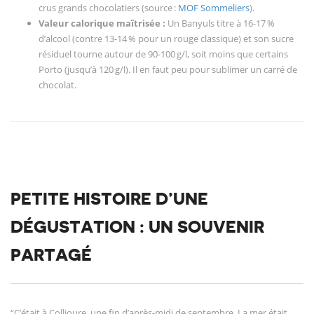
crus grands chocolatiers (source :
MOF Sommeliers
).
Valeur calorique maîtrisée :
Un Banyuls titre à 16-17 %
d’alcool (contre 13-14 % pour un rouge classique) et son sucre
résiduel tourne autour de 90-100 g/l, soit moins que certains
Porto (jusqu’à 120 g/l). Il en faut peu pour sublimer un carré de
chocolat.
PETITE HISTOIRE D’UNE
DÉGUSTATION : UN SOUVENIR
PARTAGÉ
“C’était à Collioure, une fin d’après-midi de septembre. La mer était