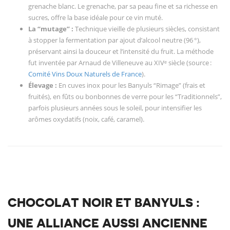
grenache blanc. Le grenache, par sa peau fine et sa richesse en
sucres, offre la base idéale pour ce vin muté.
La “mutage” :
Technique vieille de plusieurs siècles, consistant
à stopper la fermentation par ajout d’alcool neutre (96 °),
préservant ainsi la douceur et l’intensité du fruit. La méthode
fut inventée par Arnaud de Villeneuve au XIVᵉ siècle (source :
Comité Vins Doux Naturels de France
).
Élevage :
En cuves inox pour les Banyuls “Rimage” (frais et
fruités), en fûts ou bonbonnes de verre pour les “Traditionnels”,
parfois plusieurs années sous le soleil, pour intensifier les
arômes oxydatifs (noix, café, caramel).
CHOCOLAT NOIR ET BANYULS :
UNE ALLIANCE AUSSI ANCIENNE