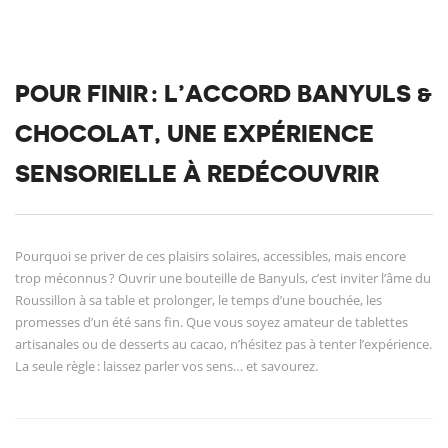
POUR FINIR : L’ACCORD BANYULS &
CHOCOLAT, UNE EXPÉRIENCE
SENSORIELLE À REDÉCOUVRIR
Pourquoi se priver de ces plaisirs solaires, accessibles, mais encore
trop méconnus ? Ouvrir une bouteille de Banyuls, c’est inviter l’âme du
Roussillon à sa table et prolonger, le temps d’une bouchée, les
promesses d’un été sans fin. Que vous soyez amateur de tablettes
artisanales ou de desserts au cacao, n’hésitez pas à tenter l’expérience.
La seule règle : laissez parler vos sens… et savourez.