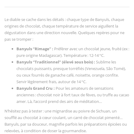
Le diable se cache dans les détails : chaque type de Banyuls, chaque
origines de chocolat, chaque température de service aiguillent la
dégustation dans une direction nouvelle. Quelques repères pour ne
pas se tromper :
Banyuls “Rimage” :
Préférer avec un chocolat jeune, fruité (ex :
pure origine Madagascar). Température : 12-14 °C.
Banyuls “Traditionnel” (élevé sous bois) :
Sublime les
chocolats puissants, presque torréfiés (Venezuela, São Tomé),
ou ceux fourrés de ganache café, noisette, orange confite.
Servir légèrement frais, autour de 14 °C.
Banyuls Grand Cru :
Pour les amateurs de sensations
anciennes : chocolat noir à fort taux de fèves, ou truffe au cacao
amer. Là, l’accord prend des airs de méditation…
N’hésitez pas à tester : une mignardise au poivre de Sichuan, un
soufflé au chocolat à cœur coulant, un carré de chocolat pimenté…
Banyuls, par sa douceur, magnifie parfois les préparations épicées ou
relevées, à condition de doser la gourmandise.