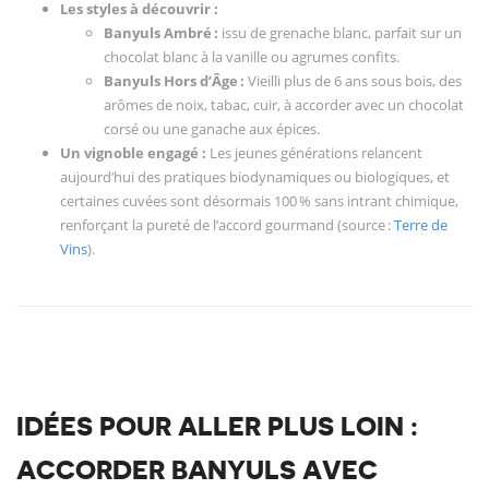
Les styles à découvrir :
Banyuls Ambré :
issu de grenache blanc, parfait sur un
chocolat blanc à la vanille ou agrumes confits.
Banyuls Hors d’Âge :
Vieilli plus de 6 ans sous bois, des
arômes de noix, tabac, cuir, à accorder avec un chocolat
corsé ou une ganache aux épices.
Un vignoble engagé :
Les jeunes générations relancent
aujourd’hui des pratiques biodynamiques ou biologiques, et
certaines cuvées sont désormais 100 % sans intrant chimique,
renforçant la pureté de l’accord gourmand (source :
Terre de
Vins
).
IDÉES POUR ALLER PLUS LOIN :
ACCORDER BANYULS AVEC