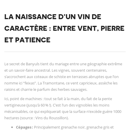
LA NAISSANCE D’UN VIN DE
CARACTÈRE : ENTRE VENT, PIERRE
ET PATIENCE
Le secret de Banyuls tient du mariage entre une géographie extrême
et un savoir-faire ancestral. Les vignes, souvent centenaires,
s’accrochent aux coteaux de schiste en terrasses abruptes que l’on
nomme ici “feixas”. La Tramontane, ce vent capricieux, assèche les
raisins et charrie le parfum des herbes sauvages.
Ici, point de machines : tout se fait à la main, du fait de la pente
vertigineuse (jusqu’à 60 % !). C’est l’un des vignobles les moins
mécanisables, ce qui expliquerait que la surface n’excède guère 1000
hectares (source : Vins du Roussillon).
Cépages :
Principalement grenache noir, grenache gris et