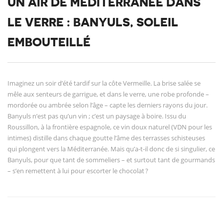
UN AIR DE MÉDITERRANÉE DANS
LE VERRE : BANYULS, SOLEIL
EMBOUTEILLÉ
Imaginez un soir d’été tardif sur la côte Vermeille. La brise salée se
mêle aux senteurs de garrigue, et dans le verre, une robe profonde –
mordorée ou ambrée selon l’âge – capte les derniers rayons du jour.
Banyuls n’est pas qu’un vin ; c’est un paysage à boire. Issu du
Roussillon, à la frontière espagnole, ce vin doux naturel (VDN pour les
intimes) distille dans chaque goutte l’âme des terrasses schisteuses
qui plongent vers la Méditerranée. Mais qu’a-t-il donc de si singulier, ce
Banyuls, pour que tant de sommeliers – et surtout tant de gourmands
– s’en remettent à lui pour escorter le chocolat ?