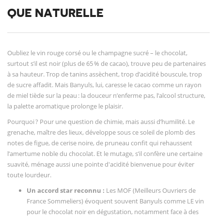
QUE NATURELLE
Oubliez le vin rouge corsé ou le champagne sucré – le chocolat,
surtout s’il est noir (plus de 65 % de cacao), trouve peu de partenaires
à sa hauteur. Trop de tanins assèchent, trop d’acidité bouscule, trop
de sucre affadit. Mais Banyuls, lui, caresse le cacao comme un rayon
de miel tiède sur la peau : la douceur n’enferme pas, l’alcool structure,
la palette aromatique prolonge le plaisir.
Pourquoi ? Pour une question de chimie, mais aussi d’humilité. Le
grenache, maître des lieux, développe sous ce soleil de plomb des
notes de figue, de cerise noire, de pruneau confit qui rehaussent
l’amertume noble du chocolat. Et le mutage, s’il confère une certaine
suavité, ménage aussi une pointe d'acidité bienvenue pour éviter
toute lourdeur.
Un accord star reconnu :
Les MOF (Meilleurs Ouvriers de
France Sommeliers) évoquent souvent Banyuls comme LE vin
pour le chocolat noir en dégustation, notamment face à des