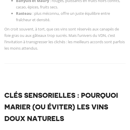
Banyuls et Maury
: rouges, puissants en fruits noirs confits,
cacao, épices, fruits secs.
Rasteau
: plus méconnu, offre un juste équilibre entre
fraîcheur et densité.
On croit souvent, à tort, que ces vins sont réservés aux canapés de
foie gras ou aux gâteaux trop sucrés. Mais l’univers du VDN, c’est
l’invitation à transgresser les clichés : les meilleurs accords sont parfois
les moins attendus.
CLÉS SENSORIELLES : POURQUOI
MARIER (OU ÉVITER) LES VINS
DOUX NATURELS