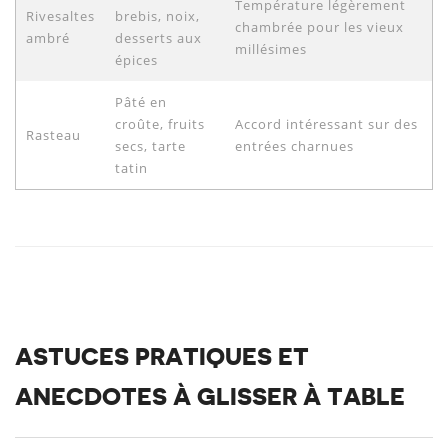
Température légèrement
Rivesaltes
brebis, noix,
chambrée pour les vieux
ambré
desserts aux
millésimes
épices
Pâté en
croûte, fruits
Accord intéressant sur des
Rasteau
secs, tarte
entrées charnues
tatin
ASTUCES PRATIQUES ET
ANECDOTES À GLISSER À TABLE