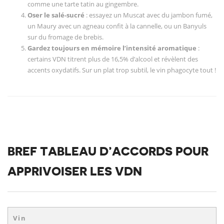
comme une tarte tatin au gingembre.
Oser le salé-sucré
: essayez un Muscat avec du jambon fumé,
un Maury avec un agneau confit à la cannelle, ou un Banyuls
sur du fromage de brebis.
Gardez toujours en mémoire l’intensité aromatique
:
certains VDN titrent plus de 16,5% d’alcool et révèlent des
accents oxydatifs. Sur un plat trop subtil, le vin phagocyte tout !
BREF TABLEAU D’ACCORDS POUR
APPRIVOISER LES VDN
Vin