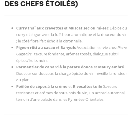
DES CHEFS ÉTOILÉS)
Curry thaï aux crevettes
et
Muscat sec ou mi-sec
L’épice du
curry dialogue avec la fraîcheur aromatique et la douceur du vin
; le côté floral fait écho à la citronnelle.
Pigeon rôti au cacao
et
Banyuls
Association servie chez
Pierre
Gagnaire
: texture fondante, arômes tostés, dialogue subtil
épices/fruits noirs.
Parmentier de canard à la patate douce
et
Maury ambré
Douceur sur douceur, la charge épicée du vin réveille la rondeur
du plat.
Poêlée de cèpes à la crème
et
Rivesaltes tuilé
Saveurs
terriennes et arômes de sous-bois du vin, un accord automnal,
témoin d’une balade dans les Pyrénées-Orientales.