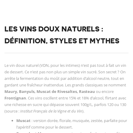
LES VINS DOUX NATURELS :
DÉFINITION, STYLES ET MYTHES
Le vin doux naturel (VDN, pour les intimes) n’est pas tout à fait un vin
de dessert. Ce n’est pas non plus un simple vin sucré. Son secret ? On
arrête la fermentation du moût par addition d’alcool neutre, tout en
gardant une fraîcheur inattendue. Les grands classiques se nomment
Maury, Banyuls, Muscat de Rivesaltes, Rasteau
ou encore
Frontignan
. Ces vins oscillent entre 15% et 18% d’alcool, flirtant avec
une richesse en sucre qui dépasse souvent 100g/L, parfois 120 ou 130
(source :
Institut Français de la Vigne et du Vin
).
Muscat
: version dorée, florale, musquée, zestée, parfaite pour
l’apéritif comme pour le dessert.