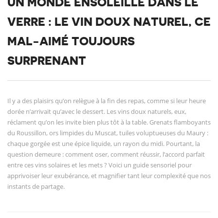
UN MONDE ENSOLEILLÉ DANS LE
VERRE : LE VIN DOUX NATUREL, CE
MAL-AIMÉ TOUJOURS
SURPRENANT
Il y a des plaisirs qu’on relègue à la fin des repas, comme si leur heure
dorée n’arrivait qu’avec le dessert. Les vins doux naturels, eux,
réclament qu’on les invite bien plus tôt à la table. Grenats flamboyants
du Roussillon, ors limpides du Muscat, tuiles voluptueuses du Maury :
chaque gorgée est une épice liquide, un rayon du midi. Pourtant, la
question demeure : comment oser, comment réussir, l’accord parfait
entre ces vins solaires et les mets ? Voici un guide sensoriel pour
apprivoiser leur exubérance, et magnifier tant leur complexité que nos
instants de partage.