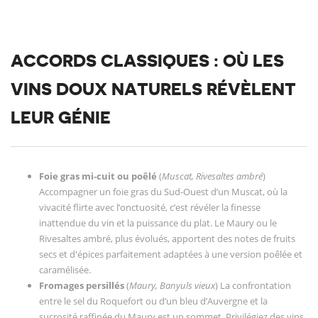
ACCORDS CLASSIQUES : OÙ LES
VINS DOUX NATURELS RÉVÈLENT
LEUR GÉNIE
Foie gras mi-cuit ou poêlé
(
Muscat, Rivesaltes ambré
)
Accompagner un foie gras du Sud-Ouest d’un Muscat, où la
vivacité flirte avec l’onctuosité, c’est révéler la finesse
inattendue du vin et la puissance du plat. Le Maury ou le
Rivesaltes ambré, plus évolués, apportent des notes de fruits
secs et d'épices parfaitement adaptées à une version poêlée et
caramélisée.
Fromages persillés
(
Maury, Banyuls vieux
) La confrontation
entre le sel du Roquefort ou d’un bleu d’Auvergne et la
sucrosité raffinée du Maury est un sommet. Privilégiez des vins