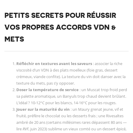
PETITS SECRETS POUR RÉUSSIR
VOS PROPRES ACCORDS VDN &
METS
Réfléchir en textures avant les saveurs
: associer la riche
viscosité d’un VDN à des plats moelleux (foie gras, dessert
crémeux, viande confite). La texture du vin doit danser avec la
texture du mets, pas s’y opposer.
Doser la température de service
: un Muscat trop froid perd
sa palette aromatique, un Banyuls trop chaud devient brûlant.
L’idéal ? 10-12°C pour les blancs, 14-16°C pour les rouges.
Jouer sur la maturité du vin
: un Maury grenat jeune, vif et
fruité, préfère le chocolat ou les desserts frais ; une Rivesaltes
ambré de 20 ans (certains millésimes rares dépassent 80 ans —
lire
RVF
, juin 2023) sublime un vieux comté ou un dessert épicé,