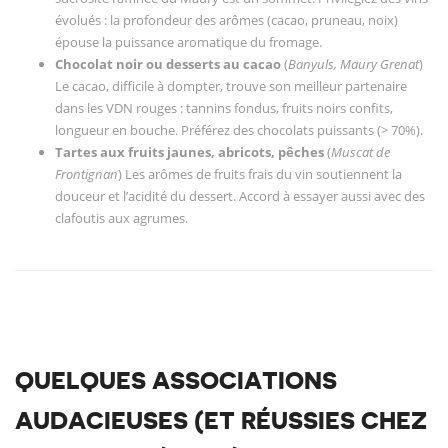
évolués : la profondeur des arômes (cacao, pruneau, noix)
épouse la puissance aromatique du fromage.
Chocolat noir ou desserts au cacao
(
Banyuls, Maury Grenat
)
Le cacao, difficile à dompter, trouve son meilleur partenaire
dans les VDN rouges : tannins fondus, fruits noirs confits,
longueur en bouche. Préférez des chocolats puissants (> 70%).
Tartes aux fruits jaunes, abricots, pêches
(
Muscat de
Frontignan
) Les arômes de fruits frais du vin soutiennent la
douceur et l’acidité du dessert. Accord à essayer aussi avec des
clafoutis aux agrumes.
QUELQUES ASSOCIATIONS
AUDACIEUSES (ET RÉUSSIES CHEZ